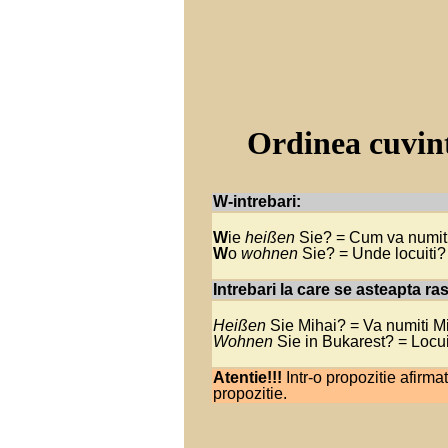
Ordinea cuvint
W-intrebari:
W
ie
heißen
Sie? = Cum va numit
W
o
wohnen
Sie? = Unde locuiti?
.
Intrebari la care se asteapta r
Heißen
Sie Mihai? = Va numiti M
Wohnen
Sie in Bukarest? = Locui
.
Atentie!!!
Intr-o propozitie afirma
propozitie.