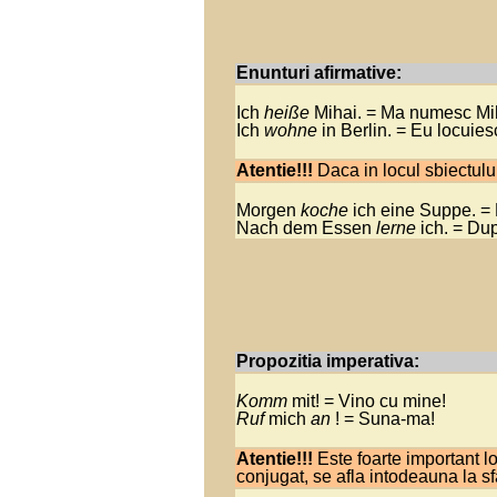
Enunturi afirmative:
Ich
heiße
Mihai. = Ma numesc Mi
Ich
wohne
in Berlin. = Eu locuiesc
.
Atentie!!!
Daca in locul sbiectului
Morgen
koche
ich eine Suppe. =
Nach dem Essen
lerne
ich. = Dup
Propozitia imperativa:
Komm
mit! = Vino cu mine!
Ruf
mich
an
! = Suna-ma!
.
Atentie!!!
Este foarte important lo
conjugat, se afla intodeauna la sfa