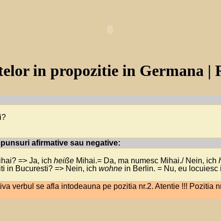
elor in propozitie in Germana | 
i?
aspunsuri afirmative sau negative:
ihai? => Ja, ich
heiße
Mihai.= Da, ma numesc Mihai./ Nein, ich
ti in Bucuresti? => Nein, ich
wohne
in Berlin. = Nu, eu locuiesc 
tiva verbul se afla intodeauna pe pozitia nr.2. Atentie !!! Pozitia