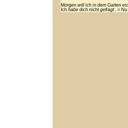
Morgen
will
ich in dem Garten
es
Ich
habe
dich nicht
gefragt
. = Nu