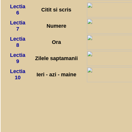
Lectia
Citit si scris
6
Lectia
Numere
7
Lectia
Ora
8
Lectia
Zilele saptamanii
9
Lectia
Ieri - azi - maine
10