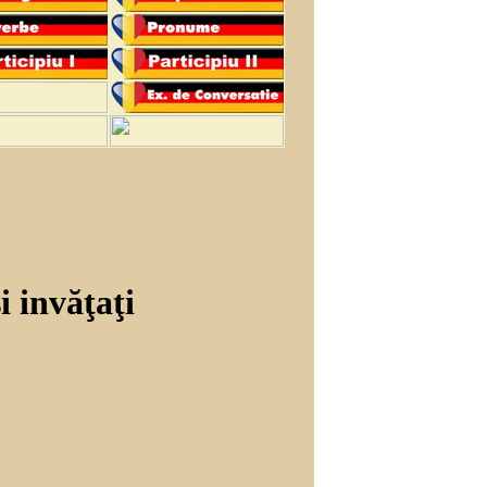
i invăţaţi