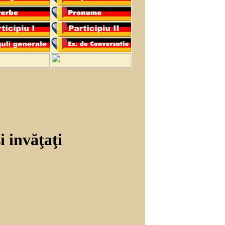
i invăţaţi