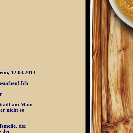
eim, 12.03.2013
esuchen! Ich
r
 Stadt am Main
er nicht so
smeile, der
e der