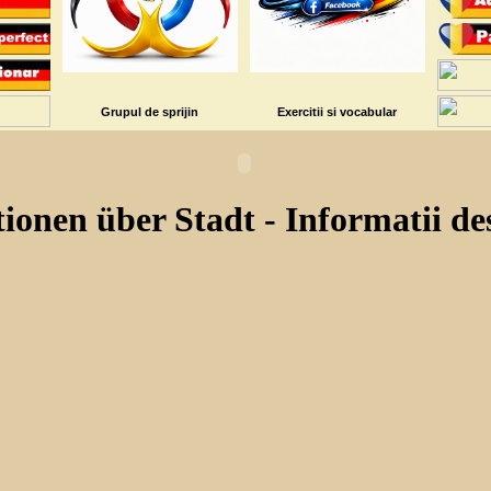
Grupul de sprijin
Exercitii si vocabular
tionen über Stadt
- Informatii de