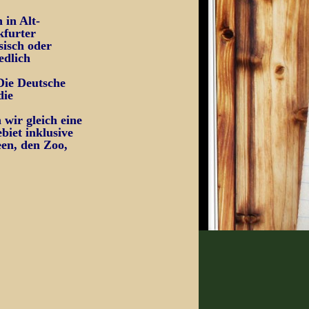
 in Alt-
kfurter
sisch oder
edlich
Die Deutsche
die
wir gleich eine
biet inklusive
een, den Zoo,