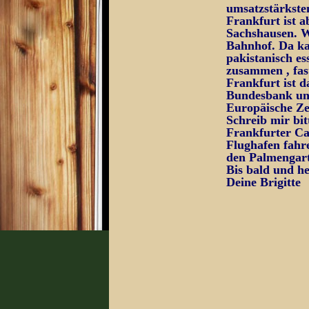
umsatzstärkste
Frankfurt ist a
Sachshausen. W
Bahnhof. Da kan
pakistanisch es
zusammen , fast
Frankfurt ist 
Bundesbank und 
Europäische Zen
Schreib mir bi
Frankfurter Car
Flughafen fahr
den Palmengart
Bis bald und h
Deine Brigitte