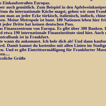
n Einkaufsstraßen Europas.
ber auch gemütlich. Zum Beispiel in den Apfelweinkneipen
enn du internationale Küche magst, gehen wir zum Fran
n man an jeder Ecke türkisch, italienisch, indisch, chine
sen. Meine Metropole ist bunt. 180 Nationen leben hier fri
 jeder Dritte hat keinen deutschen Pass.
das Finanzzentrum von Europa. Es gibt über 300 Banken. 
etwa 190 internationale Finanzinstitute sind hier. Auch 
tralbank ist in Frankfurt.
tte wann du ankommst. Ich hole dich ab! Und dann kaufen 
d. Damit kannst du kostenlos mit allen Linien im Stadtge
en. Und es gibt Eintrittsermäßigung für Frankfurter Mus
en....
erzliche Grüße