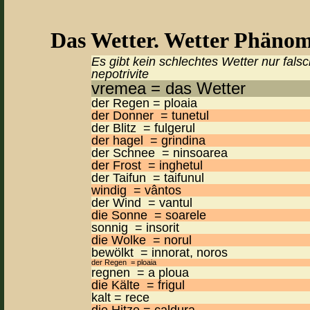
Das Wetter. Wetter Phänom
Es gibt kein schlechtes Wetter nur fal
nepotrivite
vremea = das Wetter
der Regen = ploaia
der Donner = tunetul
der Blitz = fulgerul
der hagel = grindina
der Schnee = ninsoarea
der Frost = inghetul
der Taifun = taifunul
windig = vântos
der Wind = vantul
die Sonne = soarele
sonnig = insorit
die Wolke = norul
bewölkt = innorat, noros
der Regen = ploaia
regnen = a ploua
die Kälte = frigul
kalt = rece