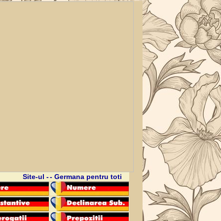
Site-ul -
- Germana pentru toti