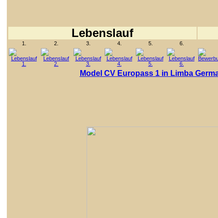
Lebenslauf
1.
2.
3.
4.
5.
6.
Model CV Europass 1 in Limba Germ