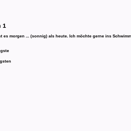
 1
ist es morgen ... (sonnig) als heute. Ich möchte gerne ins Schwi
igste
gsten